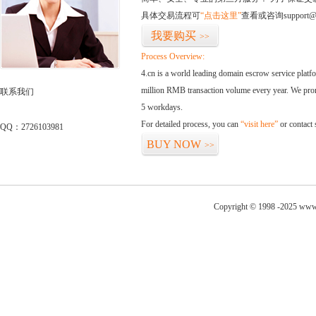
具体交易流程可
“点击这里”
查看或咨询support@
我要购买
>>
Process Overview:
4.cn is a world leading domain escrow service plat
million RMB transaction volume every year. We promi
联系我们
5 workdays.
For detailed process, you can
“visit here”
or contact
QQ：2726103981
BUY NOW
>>
Copyright © 1998 -2025 www.