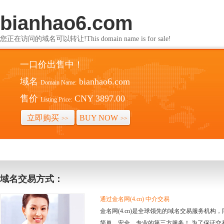
bianhao6.com
您正在访问的域名可以转让!This domain name is for sale!
一口价出售中！
域名
bianhao6.com
Domain Name:
售价
CNY 3897.00
Listing Price:
立即购买
BUY NOW
>>
>>
域名交易方式：
通过金名网(4.cn) 中介交易
金名网(4.cn)是全球领先的域名交易服务机
简单、安全、专业的第三方服务！ 为了保证交